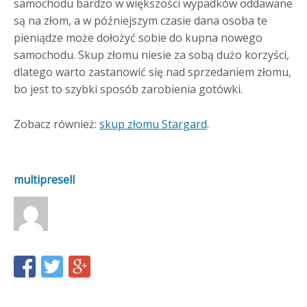
samochodu bardzo w większości wypadków oddawane
są na złom, a w późniejszym czasie dana osoba te
pieniądze może dołożyć sobie do kupna nowego
samochodu. Skup złomu niesie za sobą dużo korzyści,
dlatego warto zastanowić się nad sprzedaniem złomu,
bo jest to szybki sposób zarobienia gotówki.
Zobacz również:
skup złomu Stargard
.
multipresell
Share
Share
Share
this
this
this