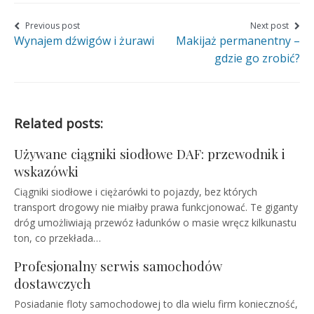
page
page
page
on
on
on
Nawigacja
Previous post
Next post
Wynajem dźwigów i żurawi
Makijaż permanentny –
wpisu
Facebook
Twitter
Google+
gdzie go zrobić?
Related posts:
Używane ciągniki siodłowe DAF: przewodnik i
wskazówki
Ciągniki siodłowe i ciężarówki to pojazdy, bez których
transport drogowy nie miałby prawa funkcjonować. Te giganty
dróg umożliwiają przewóz ładunków o masie wręcz kilkunastu
ton, co przekłada…
Profesjonalny serwis samochodów
dostawczych
Posiadanie floty samochodowej to dla wielu firm konieczność,