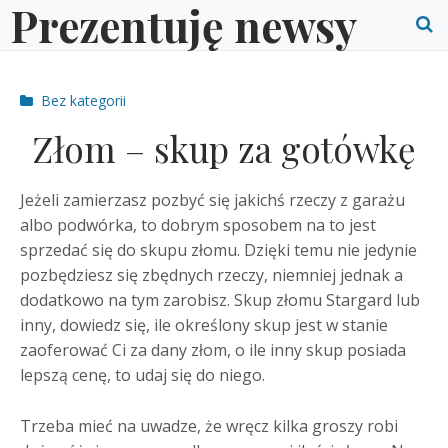
Prezentuję newsy
Skip
to
O
content
S
Post
Bez kategorii
f
categories
Złom – skup za gotówkę
Jeżeli zamierzasz pozbyć się jakichś rzeczy z garażu
albo podwórka, to dobrym sposobem na to jest
sprzedać się do skupu złomu. Dzięki temu nie jedynie
pozbędziesz się zbędnych rzeczy, niemniej jednak a
dodatkowo na tym zarobisz. Skup złomu Stargard lub
inny, dowiedz się, ile określony skup jest w stanie
zaoferować Ci za dany złom, o ile inny skup posiada
lepszą cenę, to udaj się do niego.
Trzeba mieć na uwadze, że wręcz kilka groszy robi