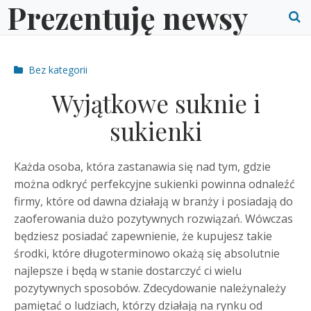
Prezentuję newsy
Skip
to
O
content
S
Post
Bez kategorii
f
categories
Wyjątkowe suknie i
sukienki
Każda osoba, która zastanawia się nad tym, gdzie
można odkryć perfekcyjne sukienki powinna odnaleźć
firmy, które od dawna działają w branży i posiadają do
zaoferowania dużo pozytywnych rozwiązań. Wówczas
będziesz posiadać zapewnienie, że kupujesz takie
środki, które długoterminowo okażą się absolutnie
najlepsze i będą w stanie dostarczyć ci wielu
pozytywnych sposobów.
Zdecydowanie należynależy
pamiętać o ludziach, którzy działają na rynku od