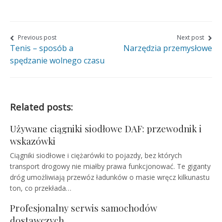
this
this
this
page
page
page
on
on
on
Nawigacja
Previous post
Next post
Tenis – sposób a
Narzędzia przemysłowe
wpisu
Facebook
Twitter
Google+
spędzanie wolnego czasu
Related posts:
Używane ciągniki siodłowe DAF: przewodnik i
wskazówki
Ciągniki siodłowe i ciężarówki to pojazdy, bez których
transport drogowy nie miałby prawa funkcjonować. Te giganty
dróg umożliwiają przewóz ładunków o masie wręcz kilkunastu
ton, co przekłada…
Profesjonalny serwis samochodów
dostawczych