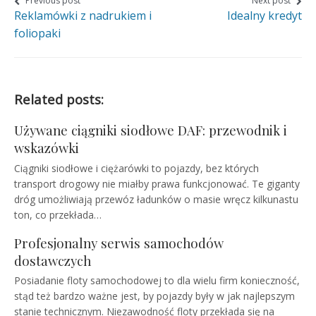
on
on
on
Nawigacja
Previous post
Next post
Reklamówki z nadrukiem i
Idealny kredyt
wpisu
Facebook
Twitter
Google+
foliopaki
Related posts:
Używane ciągniki siodłowe DAF: przewodnik i
wskazówki
Ciągniki siodłowe i ciężarówki to pojazdy, bez których
transport drogowy nie miałby prawa funkcjonować. Te giganty
dróg umożliwiają przewóz ładunków o masie wręcz kilkunastu
ton, co przekłada…
Profesjonalny serwis samochodów
dostawczych
Posiadanie floty samochodowej to dla wielu firm konieczność,
stąd też bardzo ważne jest, by pojazdy były w jak najlepszym
stanie technicznym. Niezawodność floty przekłada się na