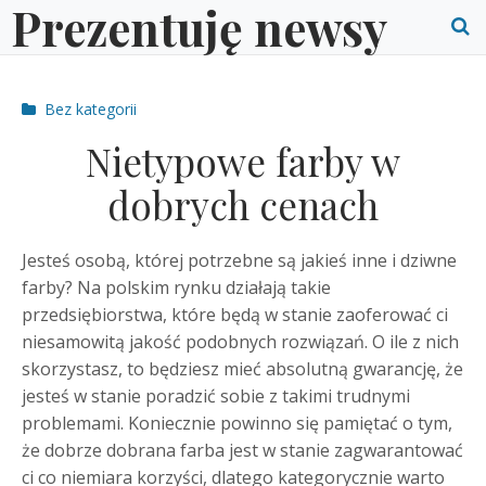
Prezentuję newsy
Skip
to
O
content
S
Post
Bez kategorii
f
categories
Nietypowe farby w
dobrych cenach
Jesteś osobą, której potrzebne są jakieś inne i dziwne
farby? Na polskim rynku działają takie
przedsiębiorstwa, które będą w stanie zaoferować ci
niesamowitą jakość podobnych rozwiązań. O ile z nich
skorzystasz, to będziesz mieć absolutną gwarancję, że
jesteś w stanie poradzić sobie z takimi trudnymi
problemami. Koniecznie powinno się pamiętać o tym,
że dobrze dobrana farba jest w stanie zagwarantować
ci co niemiara korzyści, dlatego kategorycznie warto