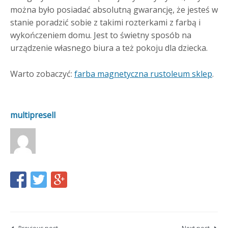
można było posiadać absolutną gwarancję, że jesteś w
stanie poradzić sobie z takimi rozterkami z farbą i
wykończeniem domu. Jest to świetny sposób na
urządzenie własnego biura a też pokoju dla dziecka.
Warto zobaczyć:
farba magnetyczna rustoleum sklep
.
multipresell
Share
Share
Share
this
this
this
page
page
page