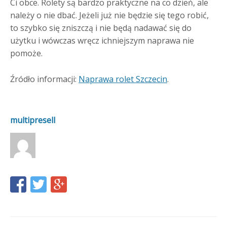
Ci obce. Rolety są bardzo praktyczne na co dzień, ale
należy o nie dbać. Jeżeli już nie będzie się tego robić,
to szybko się zniszczą i nie będą nadawać się do
użytku i wówczas wręcz ichniejszym naprawa nie
pomoże.
Źródło informacji:
Naprawa rolet Szczecin
.
multipresell
Share
Share
Share
this
this
this
page
page
page