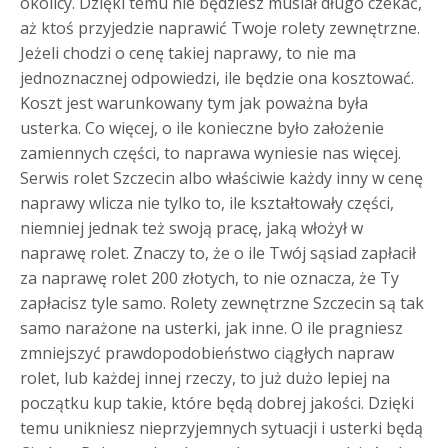
okolicy. Dzięki temu nie będziesz musiał długo czekać,
aż ktoś przyjedzie naprawić Twoje rolety zewnętrzne.
Jeżeli chodzi o cenę takiej naprawy, to nie ma
jednoznacznej odpowiedzi, ile będzie ona kosztować.
Koszt jest warunkowany tym jak poważna była
usterka. Co więcej, o ile konieczne było założenie
zamiennych części, to naprawa wyniesie nas więcej.
Serwis rolet Szczecin albo właściwie każdy inny w cenę
naprawy wlicza nie tylko to, ile kształtowały części,
niemniej jednak też swoją pracę, jaką włożył w
naprawę rolet. Znaczy to, że o ile Twój sąsiad zapłacił
za naprawę rolet 200 złotych, to nie oznacza, że Ty
zapłacisz tyle samo. Rolety zewnętrzne Szczecin są tak
samo narażone na usterki, jak inne. O ile pragniesz
zmniejszyć prawdopodobieństwo ciągłych napraw
rolet, lub każdej innej rzeczy, to już dużo lepiej na
początku kup takie, które będą dobrej jakości. Dzięki
temu unikniesz nieprzyjemnych sytuacji i usterki będą