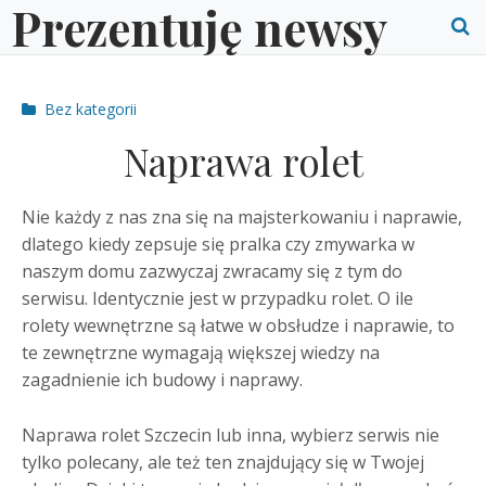
Prezentuję newsy
Skip
to
O
content
S
Post
Bez kategorii
f
categories
Naprawa rolet
Nie każdy z nas zna się na majsterkowaniu i naprawie,
dlatego kiedy zepsuje się pralka czy zmywarka w
naszym domu zazwyczaj zwracamy się z tym do
serwisu. Identycznie jest w przypadku rolet. O ile
rolety wewnętrzne są łatwe w obsłudze i naprawie, to
te zewnętrzne wymagają większej wiedzy na
zagadnienie ich budowy i naprawy.
Naprawa rolet Szczecin lub inna, wybierz serwis nie
tylko polecany, ale też ten znajdujący się w Twojej