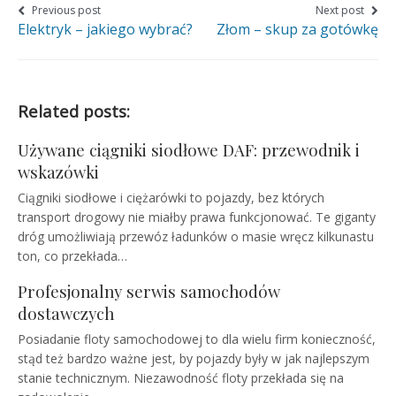
on
on
on
Nawigacja
Previous post
Next post
Elektryk – jakiego wybrać?
Złom – skup za gotówkę
wpisu
Facebook
Twitter
Google+
Related posts:
Używane ciągniki siodłowe DAF: przewodnik i
wskazówki
Ciągniki siodłowe i ciężarówki to pojazdy, bez których
transport drogowy nie miałby prawa funkcjonować. Te giganty
dróg umożliwiają przewóz ładunków o masie wręcz kilkunastu
ton, co przekłada…
Profesjonalny serwis samochodów
dostawczych
Posiadanie floty samochodowej to dla wielu firm konieczność,
stąd też bardzo ważne jest, by pojazdy były w jak najlepszym
stanie technicznym. Niezawodność floty przekłada się na