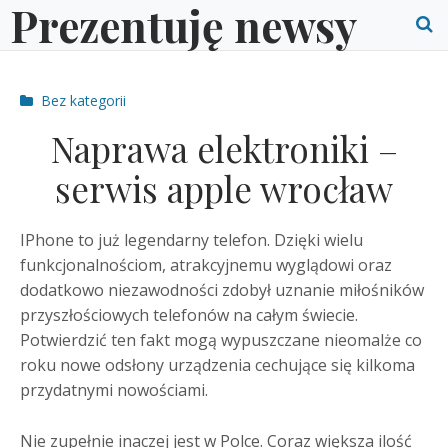
Prezentuję newsy
Skip
to
O
content
S
Post
Bez kategorii
f
categories
Naprawa elektroniki –
serwis apple wrocław
IPhone to już legendarny telefon. Dzięki wielu
funkcjonalnościom, atrakcyjnemu wyglądowi oraz
dodatkowo niezawodności zdobył uznanie miłośników
przyszłościowych telefonów na całym świecie.
Potwierdzić ten fakt mogą wypuszczane nieomalże co
roku nowe odsłony urządzenia cechujące się kilkoma
przydatnymi nowościami.
Nie zupełnie inaczej jest w Polce. Coraz większa ilość