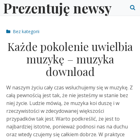
Prezentuję newsy
Skip
to
O
content
S
Post
Bez kategorii
f
categories
Każde pokolenie uwielbia
muzykę – muzyka
download
W naszym życiu cały czas wsłuchujemy się w muzykę. Z
całą pewnością jest tak, że nie jesteśmy w stanie bez
niej życie. Ludzie mówią, że muzyka koi duszę i w
rzeczywistości w zdecydowanej większości
przypadków tak jest. Warto podkreślić, że jest to
najbardziej istotne, ponieważ podnosi nas na duchu
oraz wtedy czujemy się całkiem dobrze. W praktyce