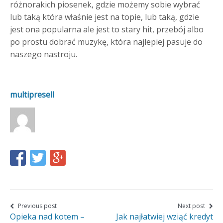
różnorakich piosenek, gdzie możemy sobie wybrać
lub taką która właśnie jest na topie, lub taką, gdzie
jest ona popularna ale jest to stary hit, przebój albo
po prostu dobrać muzykę, która najlepiej pasuje do
naszego nastroju.
multipresell
Share
Share
Share
this
this
this
page
page
page
on
on
on
Nawigacja
Previous post
Next post
Opieka nad kotem –
Jak najłatwiej wziąć kredyt
wpisu
Facebook
Twitter
Google+