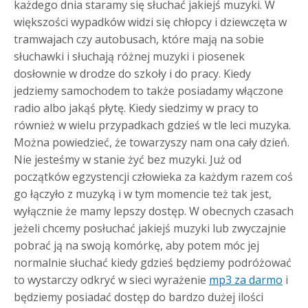
każdego dnia staramy się słuchać jakiejś muzyki. W
większości wypadków widzi się chłopcy i dziewczęta w
tramwajach czy autobusach, które mają na sobie
słuchawki i słuchają różnej muzyki i piosenek
dosłownie w drodze do szkoły i do pracy. Kiedy
jedziemy samochodem to także posiadamy włączone
radio albo jakąś płytę. Kiedy siedzimy w pracy to
również w wielu przypadkach gdzieś w tle leci muzyka.
Można powiedzieć, że towarzyszy nam ona cały dzień.
Nie jesteśmy w stanie żyć bez muzyki.
Już od
początków egzystencji człowieka za każdym razem coś
go łączyło z muzyką i w tym momencie też tak jest,
wyłącznie że mamy lepszy dostęp. W obecnych czasach
jeżeli chcemy posłuchać jakiejś muzyki lub zwyczajnie
pobrać ją na swoją komórkę, aby potem móc jej
normalnie słuchać kiedy gdzieś będziemy podróżować
to wystarczy odkryć w sieci wyrażenie
mp3 za darmo
i
będziemy posiadać dostęp do bardzo dużej ilości