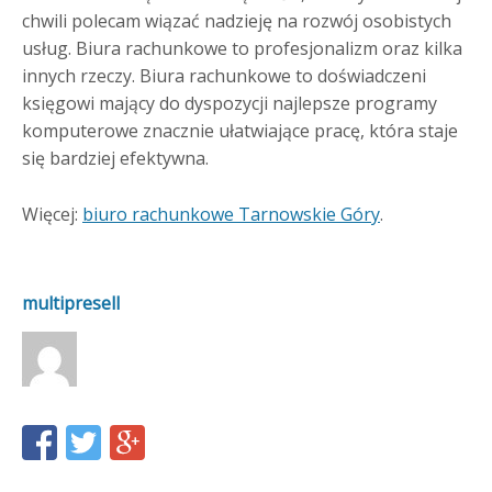
chwili polecam wiązać nadzieję na rozwój osobistych
usług. Biura rachunkowe to profesjonalizm oraz kilka
innych rzeczy. Biura rachunkowe to doświadczeni
księgowi mający do dyspozycji najlepsze programy
komputerowe znacznie ułatwiające pracę, która staje
się bardziej efektywna.
Więcej:
biuro rachunkowe Tarnowskie Góry
.
multipresell
Share
Share
Share
this
this
this