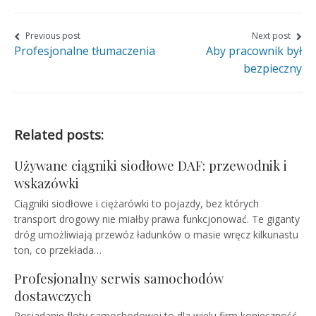
page
page
page
on
on
on
Nawigacja
Previous post
Next post
Profesjonalne tłumaczenia
Aby pracownik był
wpisu
Facebook
Twitter
Google+
bezpieczny
Related posts:
Używane ciągniki siodłowe DAF: przewodnik i
wskazówki
Ciągniki siodłowe i ciężarówki to pojazdy, bez których
transport drogowy nie miałby prawa funkcjonować. Te giganty
dróg umożliwiają przewóz ładunków o masie wręcz kilkunastu
ton, co przekłada…
Profesjonalny serwis samochodów
dostawczych
Posiadanie floty samochodowej to dla wielu firm konieczność,