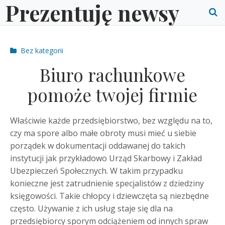
Prezentuję newsy
Skip
to
O
content
S
Post
Bez kategorii
f
categories
Biuro rachunkowe
pomoże twojej firmie
Właściwie każde przedsiębiorstwo, bez względu na to,
czy ma spore albo małe obroty musi mieć u siebie
porządek w dokumentacji oddawanej do takich
instytucji jak przykładowo Urząd Skarbowy i Zakład
Ubezpieczeń Społecznych. W takim przypadku
konieczne jest zatrudnienie specjalistów z dziedziny
księgowości. Takie chłopcy i dziewczęta są niezbędne
często.
Używanie z ich usług staje się dla na
przedsiębiorcy sporym odciążeniem od innych spraw